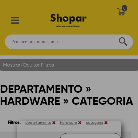
0
Departamento » Hardware » Categoria
Você Está Em:
Home
.
Mostrar/Ocultar Filtros
DEPARTAMENTO »
HARDWARE » CATEGORIA
Filtros:
departamento
hardware
categoria