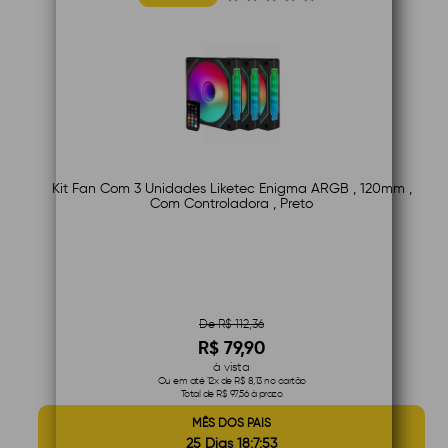
Kit Fan Com 3 Unidades Liketec Enigma ARGB , 120mm ,
Com Controladora , Preto
De R$ 112,36
R$ 79,90
à vista
Ou em até 12x de R$ 8,13 no cartão
Total de R$ 97,56 à prazo
MÊS DOS PAIS
25 Dias 18:7:52