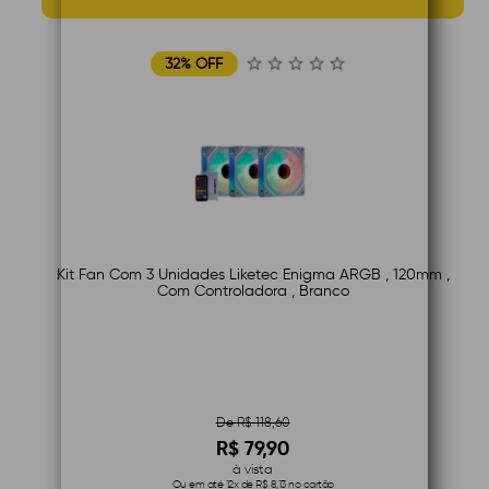
32% OFF
Kit Fan Com 3 Unidades Liketec Enigma ARGB , 120mm ,
Com Controladora , Branco
De R$ 118,60
R$ 79,90
à vista
Ou em até 12x de R$ 8,13 no cartão