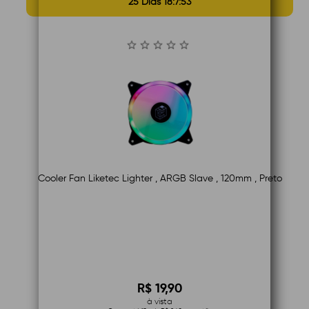
25 Dias 18:7:52
Cooler Fan Liketec Lighter , ARGB Slave , 120mm , Preto
R$ 19,90
à vista