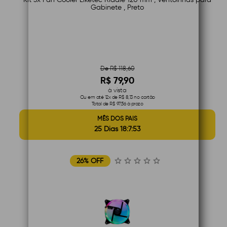
Gabinete , Preto
De R$ 118,60
R$ 79,90
à vista
Ou em até 12x de R$ 8,13 no cartão
Total de R$ 97,56 à prazo
MÊS DOS PAIS
25 Dias 18:7:52
26% OFF