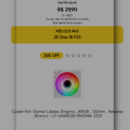
De R$ 42,45
R$ 29,90
à vista
Ou em até 10x de R$ 3,61 no cartão
Total de R$ 36,10 à prazo
MÊS DOS PAIS
25 Dias 18:7:52
24% OFF
Cooler Fan Gamer Liketec Enigma , ARGB , 120mm , Reverse
, Branco - LF-UNARGB-ENIGMA-2103