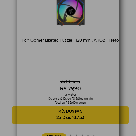
Fan Gamer Liketec Puzzle , 120 mm , ARGB , Preto
De R$ 42,45
R$ 29,90
à vista
Ou em até 10x de R$ 3,61 no cartão
Total de R$ 36,10 à prazo
MÊS DOS PAIS
25 Dias 18:7:52