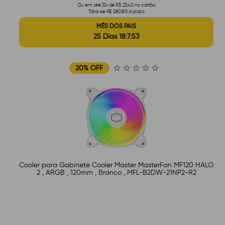
Ou em até 12x de R$ 23,40 no cartão
Total de R$ 280,80 à prazo
MÊS DOS PAIS
25 Dias 18:7:52
20% OFF
Cooler para Gabinete Cooler Master MasterFan MF120 HALO
2 , ARGB , 120mm , Branco , MFL-B2DW-21NP2-R2