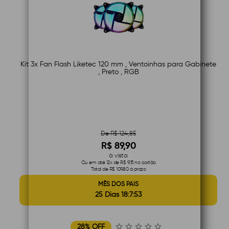
Kit 3x Fan Flash Liketec 120 mm , Ventoinhas para Gabinete
, Preto , RGB
De R$ 124,85
R$ 89,90
à vista
Ou em até 12x de R$ 9,15 no cartão
Total de R$ 109,80 à prazo
MÊS DOS PAIS
25 Dias 18:7:52
28% OFF