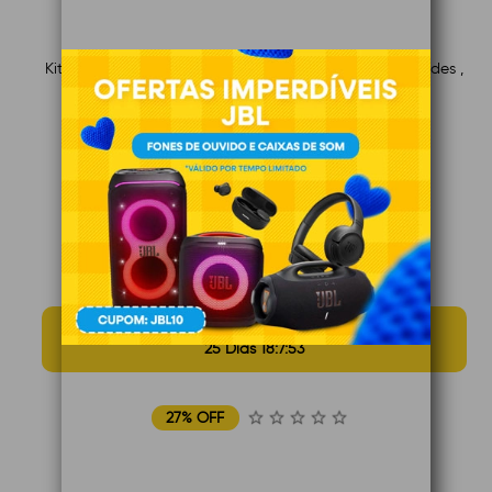
Kit Cooler Fan Liketec Lighter , 120mm , ARGB , 3 Unidades ,
Preto
De R$ 81,15
R$ 59,90
à vista
Ou em até 12x de R$ 6,10 no cartão
Total de R$ 73,20 à prazo
MÊS DOS PAIS
25 Dias 18:7:52
27% OFF