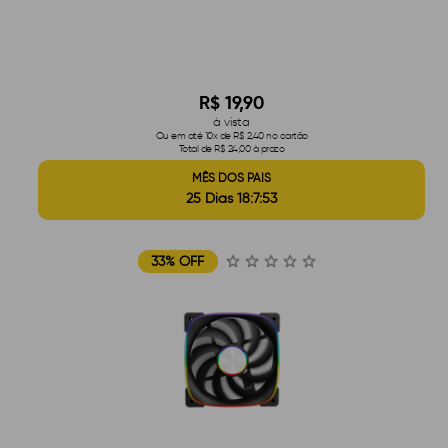
R$ 19,90
à vista
Ou em até 10x de R$ 2,40 no cartão
Total de R$ 24,00 à prazo
MÊS DOS PAIS
25 Dias 18:7:52
33% OFF