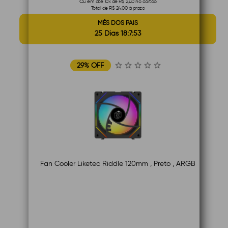
Ou em até 10x de R$ 2,40 no cartão
Total de R$ 24,00 à prazo
MÊS DOS PAIS
25 Dias 18:7:52
29% OFF
Fan Cooler Liketec Riddle 120mm , Preto , ARGB