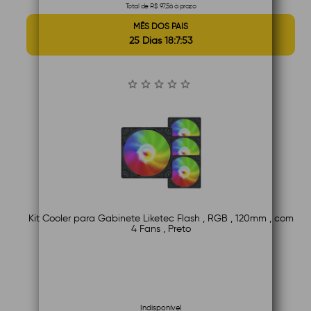
Total de R$ 97,56 à prazo
MÊS DOS PAIS
25 Dias 18:7:52
Kit Cooler para Gabinete Liketec Flash , RGB , 120mm , com
4 Fans , Preto
Indisponível