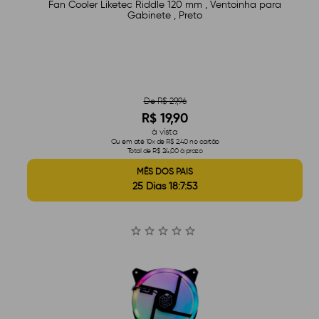
Fan Cooler Liketec Riddle 120 mm , Ventoinha para
Gabinete , Preto
De R$ 29,96
R$ 19,90
à vista
Ou em até 10x de R$ 2,40 no cartão
Total de R$ 24,00 à prazo
MÊS DOS PAIS
25 Dias 18:7:52