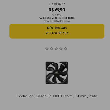
De R$ 87,79
R$ 69,90
à vista
Ou em até 12x de R$ 7,11 no cartão
Total de R$ 85,32 à prazo
MÊS DOS PAIS
25 Dias 18:7:52
Cooler Fan C3Tech F7-100BK Storm , 120mm , Preto