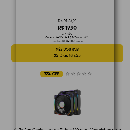
De R$ 26,22
R$ 19,90
à vista
Ou em até 10x de R$ 2,40 no cartão
Total de R$ 24,00 à prazo
MÊS DOS PAIS
25 Dias 18:7:52
32% OFF
Kit 3x Fan Cooler Liketec Riddle 120 mm , Ventoinhas para