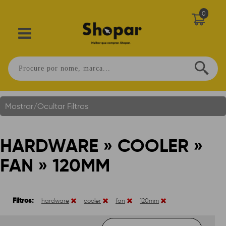
0
Hardware » Cooler » Fan » 120mm
Você Está Em:
Home
.
Mostrar/Ocultar Filtros
HARDWARE » COOLER »
FAN » 120MM
Filtros:
hardware
cooler
fan
120mm