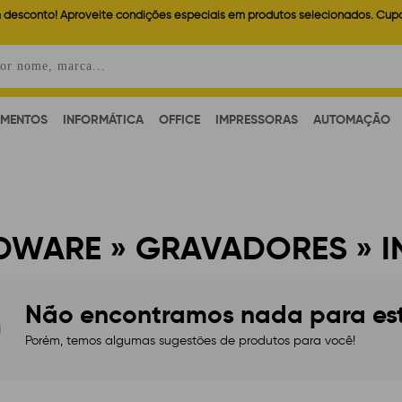
 desconto! Aproveite condições especiais em produtos selecionados. Cup
AMENTOS
INFORMÁTICA
OFFICE
IMPRESSORAS
AUTOMAÇÃO
DWARE » GRAVADORES » I
Não encontramos nada para estes
Porém, temos algumas sugestões de produtos para você!