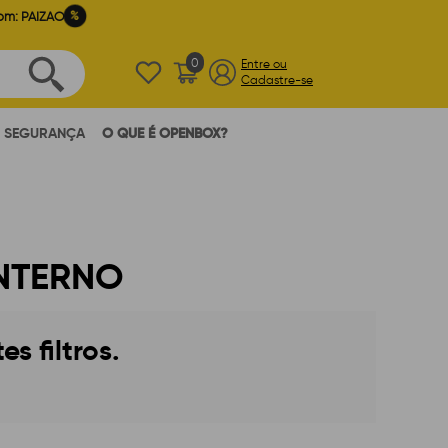
%
om: PAIZAO
0
Entre ou
Cadastre-se
SEGURANÇA
O QUE É OPENBOX?
NTERNO
 filtros.