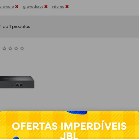
ardware
gravadores
interno
1 de 1 produtos
dor TP-Link Hardware
300 , USB 3.0 , Eth
100/1000 Mbps