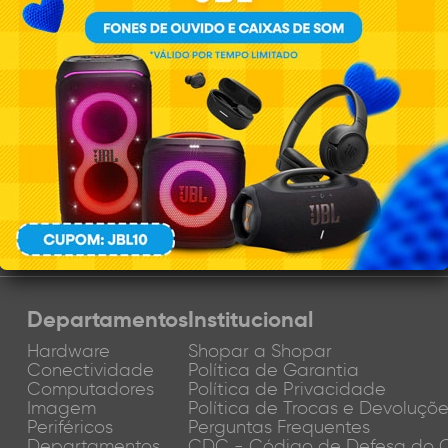
Indisponível
VER DETALHES
1
1
Você visualizou
de
produ
Departamentos
Institucional
Hardware
Shopar a Shopar
Conectividade
Política de Garantia
Computadores
Política de Privacidade
Imagem
Política de Trocas e Devoluçõ
Periféricos
Perguntas Frequentes
Departamentos
CDC - Código de Defesa do 