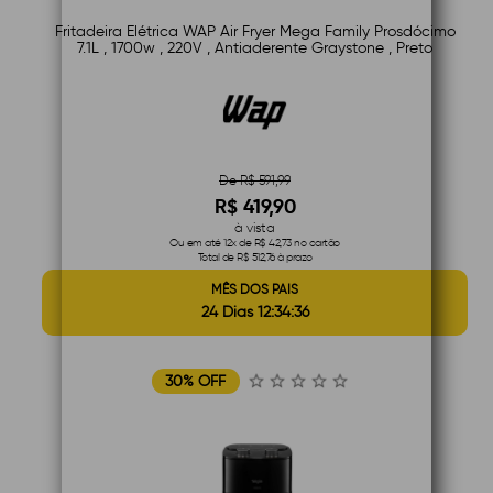
Fritadeira Elétrica WAP Air Fryer Mega Family Prosdócimo
7.1L , 1700w , 220V , Antiaderente Graystone , Preto
De R$ 591,99
R$ 419,90
à vista
Ou em até 12x de R$ 42,73 no cartão
Total de R$ 512,76 à prazo
MÊS DOS PAIS
24 Dias 12:34:35
30% OFF