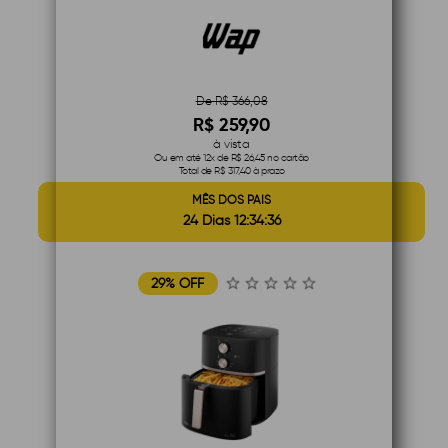
De R$ 366,08
R$ 259,90
à vista
Ou em até 12x de R$ 26,45 no cartão
Total de R$ 317,40 à prazo
MÊS DOS PAIS
24 Dias 12:34:35
29% OFF