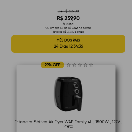
De R$ 366,08
R$ 259,90
à vista
Ou em até 12x de R$ 26,45 no cartão
Total de R$ 317,40 à prazo
MÊS DOS PAIS
24 Dias 12:34:35
29% OFF
Fritadeira Elétrica Air Fryer WAP Family 4L , 1500W , 127V ,
Preto