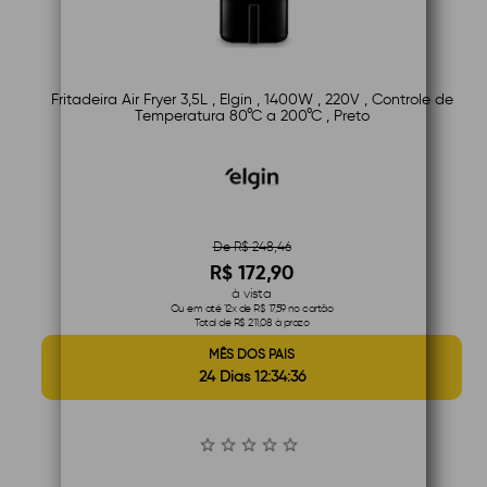
Fritadeira Air Fryer 3,5L , Elgin , 1400W , 220V , Controle de
Temperatura 80°C a 200°C , Preto
De R$ 248,46
R$ 172,90
à vista
Ou em até 12x de R$ 17,59 no cartão
Total de R$ 211,08 à prazo
MÊS DOS PAIS
24 Dias 12:34:35