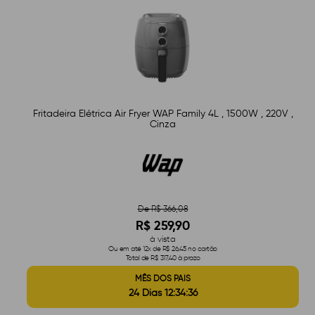
Fritadeira Elétrica Air Fryer WAP Family 4L , 1500W , 220V ,
Cinza
De R$ 366,08
R$ 259,90
à vista
Ou em até 12x de R$ 26,45 no cartão
Total de R$ 317,40 à prazo
MÊS DOS PAIS
24 Dias 12:34:35