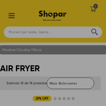
0
Air Fryer
Você Está Em:
Home
.
Mostrar/Ocultar Filtros
AIR FRYER
Exibindo 18 de 18 produtos
29% OFF