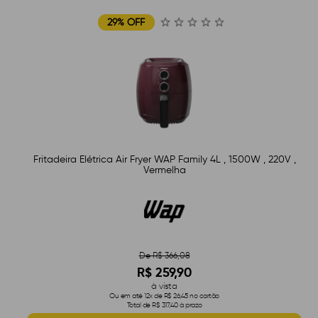
29% OFF
Fritadeira Elétrica Air Fryer WAP Family 4L , 1500W , 220V ,
Vermelha
De R$ 366,08
R$ 259,90
à vista
Ou em até 12x de R$ 26,45 no cartão
Total de R$ 317,40 à prazo