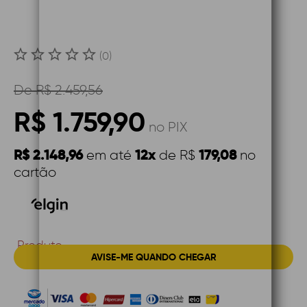
(0)
De
R$ 2.459,56
R$ 1.759,90
no PIX
R$ 2.148,96
12x
179,08
em até
de R$
no
cartão
Produto
AVISE-ME QUANDO CHEGAR
Indisponível