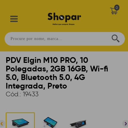
0
Home
>
AUTOMAÇÃO
>
PDV
>
TERMINAL PDV
PDV Elgin M10 PRO, 10
Polegadas, 2GB 16GB, Wi-fi
5.0, Bluetooth 5.0, 4G
Integrada, Preto
Cód.:
19433