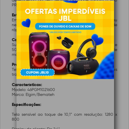
desempenho da tela sensível ao toque tornam o M10
PRO o futuro do PDV de alta funcionalidade.
Estabilidade e segurança garantidos
Embarcado com Android 11, o M10 PRO garante que seu
negócio funcione sem interrupções. Conectividade
rápida e estável: Suporta Wi-Fi 5.0, conectando-os.
Conectividade rápida e estável
Suporta Wi-Fi 5.0, conectando-se a redes de 2,4GHz e
5GHz para o ambiente de varejo em constante
movimento
Processo de venda na ponta do teclado
Tela touch de alta resolução e Display que oferece mais
transparência ao consumidor e facilidade ao operador
Características:
Modelo: 46PGM1021600
Marca: Elgim/Bemateh
Especificações:
Tela sensível ao toque de 10,1” com resolução: 1280 x
800