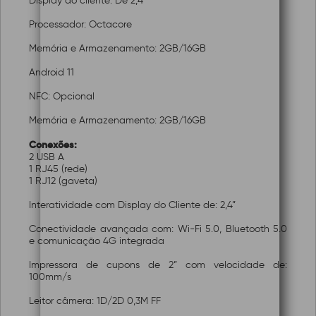
Display do cliente: De 2,4"
Processador: Octacore
Memória e Armazenamento: 2GB/16GB
Android 11
NFC: Opcional
Memória e Armazenamento: 2GB/16GB
Conexões:
2 USB A
1 RJ45 (rede)
1 RJ12 (gaveta)
Interatividade com Display do Cliente de: 2,4”
Conectividade avançada com: Wi-Fi 5.0, Bluetooth 5.0
e comunicação 4G integrada
Impressora de cupons de 2” com velocidade de:
100mm/s
Leitor câmera: 1D/2D 0,3M FF