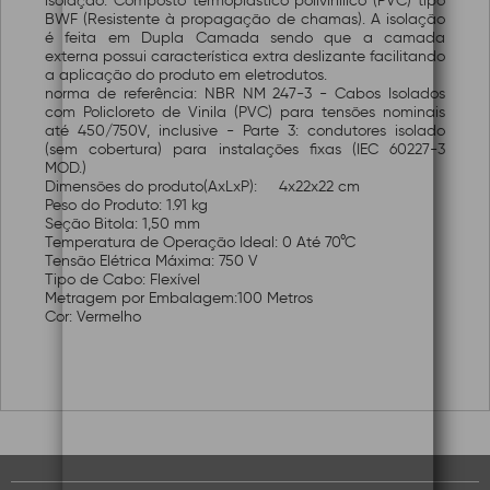
isolação: Composto termoplástico polivinílico (PVC) tipo
BWF (Resistente à propagação de chamas). A isolação
é feita em Dupla Camada sendo que a camada
externa possui característica extra deslizante facilitando
a aplicação do produto em eletrodutos.
norma de referência: NBR NM 247-3 - Cabos Isolados
com Policloreto de Vinila (PVC) para tensões nominais
até 450/750V, inclusive - Parte 3: condutores isolado
(sem cobertura) para instalações fixas (IEC 60227-3
MOD.)
Dimensões do produto(AxLxP): 4x22x22 cm
Peso do Produto: 1.91 kg
Seção Bitola: 1,50 mm
Temperatura de Operação Ideal: 0 Até 70°C
Tensão Elétrica Máxima: 750 V
Tipo de Cabo: Flexível
Metragem por Embalagem:100 Metros
Cor: Vermelho