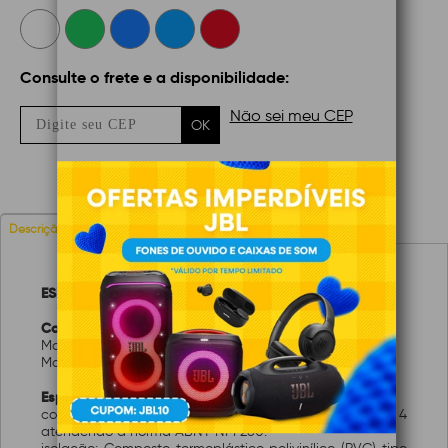
Consulte o frete e a disponibilidade:
Não sei meu CEP
OK
Avaliações
Descrição
ESPECIFICAÇÕES TÉCNICAS
Características:
Marca: SIL CABOS
Modelo: 00003.017.005.1.23
Especificações:
condutor: Fios de Cobre, têmpera mole, classe 4
atendendo a norma ABNT NM 280.