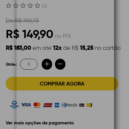
(0)
De
R$ 190,73
R$ 149,90
no PIX
R$ 183,00
12x
15,25
em até
de R$
no cartão
Qtde.:
COMPRAR AGORA
Ver mais opções de pagamento