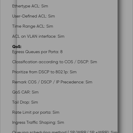
Ethertype ACL: Sim
User-Defined ACL: Sim
Time Range ACL: Sim
ACL on VLAN interface: Sim
QoS:
Egress Queues por Porta: 8
Classification according to COS / DSCP: Sim
Prioritize from DSCP to 802.1p: Sim
Remark COS / DSCP / IP Precedence: Sim
QoS CAR: Sim
Tail Drop: Sim
Rate Limit por porta: Sim
Ingress Traffic Shaping: Sim
Queuing scheduling method ( SP/WRR/ SP +WRR): Sim