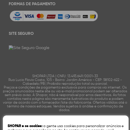
FORMAS DE PAGAMENTO
SITE SEGURO
SHOPAR LTDA | CNPJ: 13.493.649/0001-33
Rua Lucio Flavio Costa, 105 - Bairro: Jardim América - CEP: 58102-622 -
Cabedelo/PB | Proibida reprodução total ou parcial.
Preços e condições de pagamento exclusivos para compras via internet. Os
preços anunciados neste site ou via e-mail promocional podem ser alterados
sem prévio aviso. A Shopar, não é responsável por erros descritivos. As fotos
contidas nesta página são meramente ilustrativas do produto e podem
variar de acordo com o fornecedor/lote do fabricante. Ofertas válidas até o
término de nossos estoques. Vendas sujeitas à análise e confirmação de
dados.
Tecnologia:
OpenK
SHOPAR e os cookies:
a gente usa cookies para personalizar anúncios e