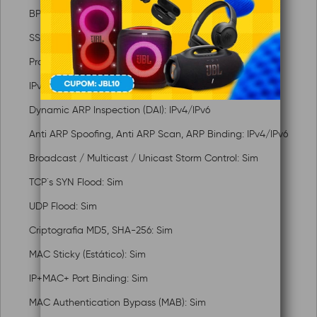
BPDU Tunnel: Sim
SSH v1/v2: Sim
Proteção contra ataque DoS: IPv4/IPv6
IPv4/IPv6 Source Guard: Sim
Dynamic ARP Inspection (DAI): IPv4/IPv6
Anti ARP Spoofing, Anti ARP Scan, ARP Binding: IPv4/IPv6
Broadcast / Multicast / Unicast Storm Control: Sim
TCP´s SYN Flood: Sim
UDP Flood: Sim
Criptografia MD5, SHA-256: Sim
MAC Sticky (Estático): Sim
IP+MAC+ Port Binding: Sim
MAC Authentication Bypass (MAB): Sim