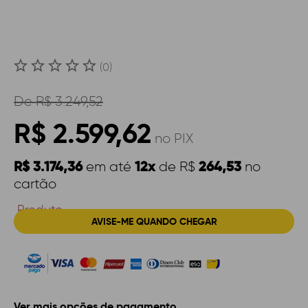
(0)
De
R$ 3.249,52
R$ 2.599,62
no PIX
R$ 3.174,36
12x
264,53
em até
de R$
no
cartão
Produto
AVISE-ME QUANDO CHEGAR
Indisponível
Ver mais opções de pagamento