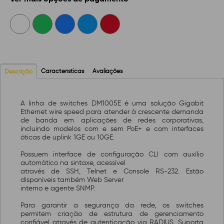
Características
Avaliações
Descrição
A linha de switches DM1005E é uma solução Gigabit
Ethernet wire speed para atender à crescente demanda
de banda em aplicações de redes corporativas,
incluindo modelos com e sem PoE+ e com interfaces
óticas de uplink 1GE ou 10GE.
Possuem interface de configuração CLI com auxílio
automático na sintaxe, acessível
através de SSH, Telnet e Console RS-232. Estão
disponíveis também Web Server
interno e agente SNMP.
Para garantir a segurança da rede, os switches
permitem criação de estrutura de gerenciamento
confiável através de autenticação via RADIUS. Suporta