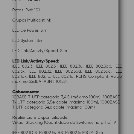
Rotas IPv6: 101
Grupos Multicast: 4k
LED de Power: Sim
LED System: Sim
LED Link/Activty/Speed: Sim
LED Link/Activty/Speed:
IEEE 802.3, IEEE 802.3i, IEEE 802.3u, IEEE 802.3ab, IEEE
802.3x, IEEE 802.3z, IEEE 802.3ad, IEEE 802.3ac, IEEE
802.1ax, IEEE 802.1p, IEEE 802.1q, RoHS Compliant, Ruído
máximo 65dBA (ABNT 10152)
Cabeamento:
10BASE-T UTP categoria 3,4,5 (máximo 100m), 100BASE-
Tx UTP categoria 5,5e cable (máximo 100m), 1000BASE-
T UTP categoria 5e,6 cable (máximo 100m)
Resiliência e Disponibilidade:
Virtual Stacking (Quantidade de Switches na pilha): 9
IEEE 802.1D STP/802.1w RSTP/802.1s MSTP: Sim