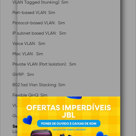
VLAN Tagged (trunking): Sim
Port-based VLAN: Sim
Protocol-based VLAN: Sim
IP subnet based VLAN: Sim
Voice VLAN: Sim
Mac VLAN: Sim
Private VLAN (Port Isolation): Sim
GVRP: Sim
802.1ad Vlan Stacking: Sim
Flexible QinQ: Sim
VLAN translation: Sim
Guest VLAN: Sim
Segurança:
Layer 2 MAC filtering: Sim