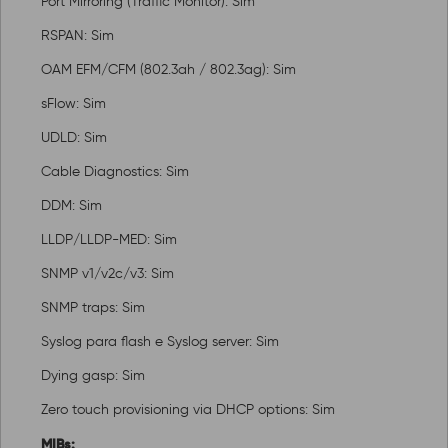
Port Mirroring (Traffic Monitor): Sim
RSPAN: Sim
OAM EFM/CFM (802.3ah / 802.3ag): Sim
sFlow: Sim
UDLD: Sim
Cable Diagnostics: Sim
DDM: Sim
LLDP/LLDP-MED: Sim
SNMP v1/v2c/v3: Sim
SNMP traps: Sim
Syslog para flash e Syslog server: Sim
Dying gasp: Sim
Zero touch provisioning via DHCP options: Sim
MIBs: