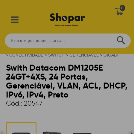
0
Home
>
CONECTIVIDADE
>
SWITCH
>
GERENCIÁVEL
>
GIGABIT
Swith Datacom DM1205E
24GT+4XS, 24 Portas,
Gerenciável, VLAN, ACL, DHCP,
IPv6, IPv4, Preto
Cód.:
20547