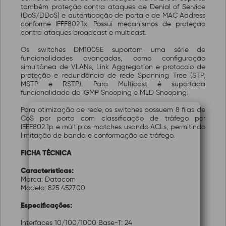
também proteção contra ataques de Denial of Service
(DoS/DDoS) e autenticação de porta e de MAC Address
conforme IEEE802.1x. Possui mecanismos de proteção
contra ataques broadcast e multicast.
Os switches DM1005E suportam uma série de
funcionalidades avançadas, como configuração
simultânea de VLANs, Link Aggregation e protocolo de
proteção e redundância de rede Spanning Tree (STP,
MSTP e RSTP). Para Multicast é suportada
funcionalidade de IGMP Snooping e MLD Snooping.
Para otimização de rede, os switches possuem 8 filas de
CoS por porta com classificação de tráfego por
IEEE802.1p e múltiplos matches usando ACLs, permitindo
limitação de banda e conformação de tráfego.
FICHA TÉCNICA
Características:
Marca: Datacom
Modelo: 825.4527.00
Especificações:
Interfaces 10/100/1000 Base-T: 24