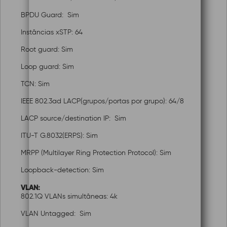
BPDU Guard: Sim
Instâncias xSTP: 64
Root guard: Sim
Loop guard: Sim
TCN: Sim
IEEE 802.3ad LACP(grupos/portas por grupo): 64/8
LACP source/destination IP: Sim
ITU-T G.8032(ERPS): Sim
MRPP (Multilayer Ring Protection Protocol): Sim
Loopback-detection: Sim
VLAN:
802.1Q VLANs simultâneas: 4k
VLAN Untagged: Sim