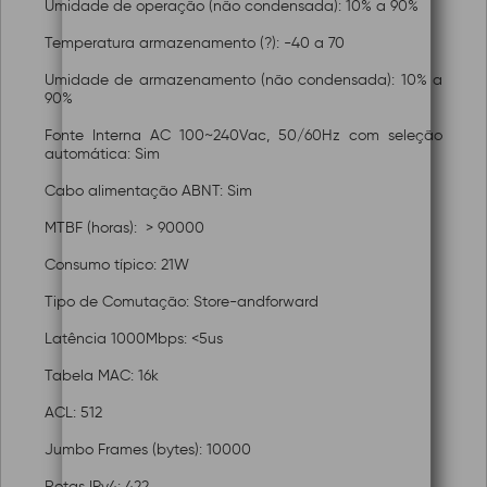
Umidade de operação (não condensada): 10% a 90%
Temperatura armazenamento (?): -40 a 70
Umidade de armazenamento (não condensada): 10% a
90%
Fonte Interna AC 100~240Vac, 50/60Hz com seleção
automática: Sim
Cabo alimentação ABNT: Sim
MTBF (horas): > 90000
Consumo típico: 21W
Tipo de Comutação: Store-andforward
Latência 1000Mbps: <5us
Tabela MAC: 16k
ACL: 512
Jumbo Frames (bytes): 10000
Rotas IPv4: 422