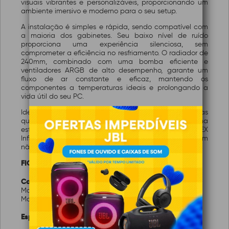
visuais vibrantes e personalizáveis, proporcionando um
ambiente imersivo e moderno para o seu setup.
A instalação é simples e rápida, sendo compatível com
a maioria dos gabinetes. Seu baixo nível de ruído
proporciona uma experiência silenciosa, sem
comprometer a eficiência no resfriamento. O radiador de
240mm, combinado com uma bomba eficiente e
ventiladores ARGB de alto desempenho, garante um
fluxo de ar constante e eficaz, mantendo os
componentes a temperaturas ideais e prolongando a
vida útil do seu PC.
Ideal para gamers, criadores de conteúdo e entusiastas
que desejam um sistema de resfriamento potente e uma
estética moderna e arrojada, o Water Cooler K-MEX
Infinite Space WAC 8 é a escolha perfeita para quem
não abre mão de performance, estilo e eficiência.
FICHA TÉCNICA:
Características:
Marca: K-MEX
Modelo: WAC8F12QFTDAB0X
Especificações: