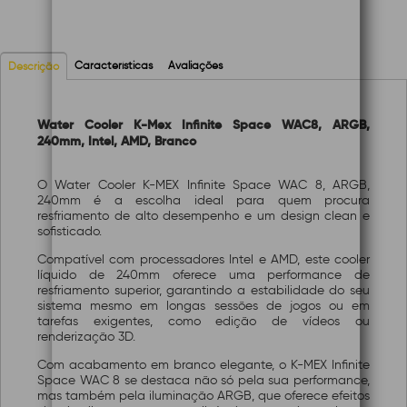
Características
Avaliações
Descrição
Water Cooler K-Mex Infinite Space WAC8, ARGB,
240mm, Intel,
AMD, Branco
O Water Cooler K-MEX Infinite Space WAC 8, ARGB,
240mm é a escolha ideal para quem procura
resfriamento de alto desempenho e um design clean e
sofisticado.
Compatível com processadores Intel e AMD, este cooler
líquido de 240mm oferece uma performance de
resfriamento superior, garantindo a estabilidade do seu
sistema mesmo em longas sessões de jogos ou em
tarefas exigentes, como edição de vídeos ou
renderização 3D.
Com acabamento em branco elegante, o K-MEX Infinite
Space WAC 8 se destaca não só pela sua performance,
mas também pela iluminação ARGB, que oferece efeitos