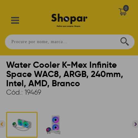
0
Home
>
INFORMÁTICA
>
REFRIGERAÇÃO
>
WATER COOLER
Water Cooler K-Mex Infinite
Space WAC8, ARGB, 240mm,
Intel, AMD, Branco
Cód.:
19469