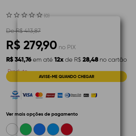
(0)
De
R$ 413,87
R$ 279,90
no PIX
R$ 341,76
12x
28,48
em até
de R$
no cartão
Produto
AVISE-ME QUANDO CHEGAR
Indisponível
Ver mais opções de pagamento