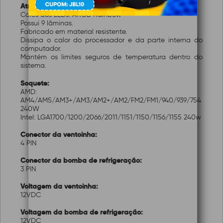
Atributos:
Cores dos LEDs: ARGB Rainbow
Possui 9 lâminas.
Fabricado em material resistente.
Dissipa o calor do processador e da parte interna do
computador.
Mantém os limites seguros de temperatura dentro do
sistema.
Soquete:
AMD:
AM4/AM5/AM3+/AM3/AM2+/AM2/FM2/FM1/940/939/754
240W
Intel: LGA1700/1200/2066/2011/1151/1150/1156/1155 240w
Conector da ventoinha:
4 PIN
Conector da bomba de refrigeração:
3 PIN
Voltagem da ventoinha:
12VDC
Voltagem da bomba de refrigeração:
12VDC