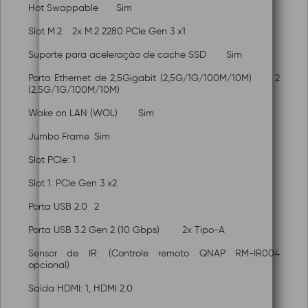
Hot Swappable
Sim
Slot M.2
2x M.2 2280 PCIe Gen 3 x1
Suporte para aceleração de cache SSD
Sim
Porta Ethernet de 2,5Gigabit (2,5G/1G/100M/10M)
2
(2,5G/1G/100M/10M)
Wake on LAN (WOL)
Sim
Jumbo Frame
Sim
Slot PCIe: 1
Slot 1: PCIe Gen 3 x2
Porta USB 2.0
2
Porta USB 3.2 Gen 2 (10 Gbps)
2x Tipo-A
Sensor de IR: (Controle remoto QNAP RM-IR004
opcional)
Saída HDMI: 1, HDMI 2.0