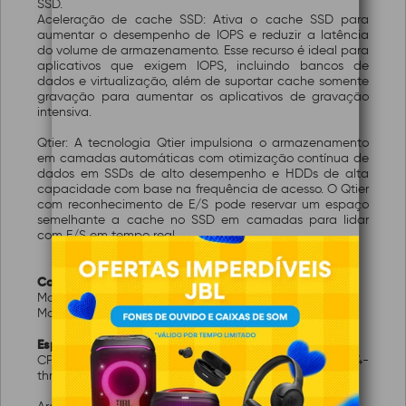
SSD.
Aceleração de cache SSD: Ativa o cache SSD para
aumentar o desempenho de IOPS e reduzir a latência
do volume de armazenamento. Esse recurso é ideal para
aplicativos que exigem IOPS, incluindo bancos de
dados e virtualização, além de suportar cache somente
gravação para aumentar os aplicativos de gravação
intensiva.
Qtier: A tecnologia Qtier impulsiona o armazenamento
em camadas automáticas com otimização contínua de
dados em SSDs de alto desempenho e HDDs de alta
capacidade com base na frequência de acesso. O Qtier
com reconhecimento de E/S pode reservar um espaço
semelhante a cache no SSD em camadas para lidar
com E/S em tempo real.
Características:
Marca: QNAP
Modelo: TS-264-8G-BR
Especificações Técnicas
CPU: Processador Intel Celeron N5105/N5095 4-core/4-
thread, burst até 2,9 GHz