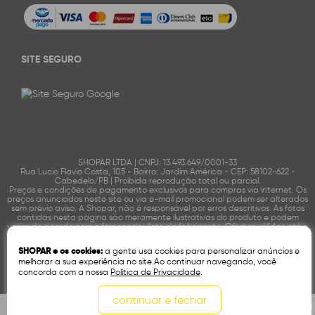
SITE SEGURO
SHOPAR LTDA | CNPJ: 13.493.649/0001-33
Rua Lucio Flavio Costa, 105 - Bairro: Jardim América - CEP: 58102-622 -
Cabedelo/PB | Proibida reprodução total ou parcial.
Preços e condições de pagamento exclusivos para compras via internet. Os
preços anunciados neste site ou via e-mail promocional podem ser alterados
sem prévio aviso. A Shopar, não é responsável por erros descritivos. As fotos
contidas nesta página são meramente ilustrativas do produto e podem
variar de acordo com o fornecedor/lote do fabricante. Ofertas válidas até o
término de nossos estoques. Vendas sujeitas à análise e confirmação de
dados.
SHOPAR e os cookies:
a gente usa cookies para personalizar anúncios e
melhorar a sua experiência no site.Ao continuar navegando, você
concorda com a nossa
Política de Privacidade
.
Tecnologia:
OpenK
continuar e fechar