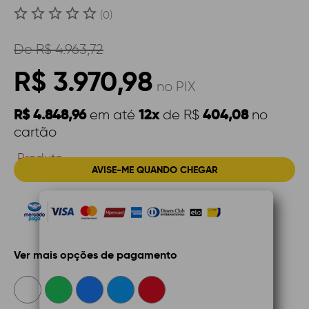
(0)
De
R$ 4.963,72
R$ 3.970,98
no PIX
R$ 4.848,96
12x
404,08
em até
de R$
no
cartão
Produto
AVISE-ME QUANDO CHEGAR
Indisponível
Ver mais opções de pagamento