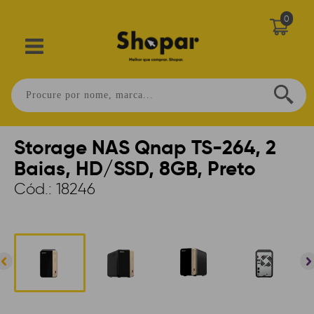
0
Home
>
INFORMÁTICA
>
NAS
>
STORAGE
Storage NAS Qnap TS-264, 2
Baias, HD/SSD, 8GB, Preto
Cód.:
18246