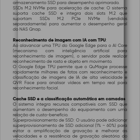
armazenamento SSD para desempenho aprimorado.
SSDs M.2 NVMe para aceleração de cache: O sistema
suporta cache SSD e integra dois slots M.2 que
suportam SSDs M.2 PCIe NVMe (vendidos
separadamente) para aumentar o desempenho geral
do NAS Qnap.
Reconhecimento de imagem com IA com TPU
:
Ao alavancar uma TPU do Google Edge para o AI Core
(mecanismo com inteligência artificial para
reconhecimento de imagem), o servidor pode realizar
reconhecimento de rosto e objeto em movimento.
O Google Edge TPU permite que o QuMagie processe
rapidamente milhares de fotos com reconhecimento e
classificação de imagens de IA de alta velocidade e
QVR Face para analisar vídeos em tempo real para
reconhecimento facial.
Cache SSD e a classificação automática em camadas
O sistema integra recursos compatíveis com SSD que
aumentam o desempenho do equipamento com uma
relação de custo-benefício.
Superprovisionamento de SSD: O usuário pode adicionar
superprovisionamento de SSD adicional (1% ~ 60%) para
evitar a amplificação de gravação e melhorar as
velocidades e a resistência de gravação aleatória do