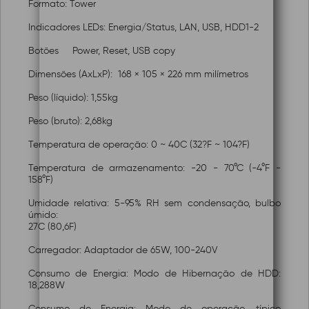
Formato: Tower
Indicadores LEDs: Energia/Status, LAN, USB, HDD1-2
Botões
Power, Reset, USB copy
Dimensões (AxLxP): 168 × 105 × 226 mm milímetros
Peso (líquido): 1,55kg
Peso (bruto): 2,68kg
Temperatura de operação: 0 ~ 40C (32?F ~ 104?F)
Temperatura de armazenamento: -20 - 70°C (-4°F -
158°F)
Umidade relativa: 5-95% RH sem condensação, bulbo
úmido:
27C (80,6F)
Carregador: Adaptador de 65W, 100-240V
Consumo de Energia: Modo de Hibernação de HDD:
18,288W
Consumo de Energia: Modo de operação, típico