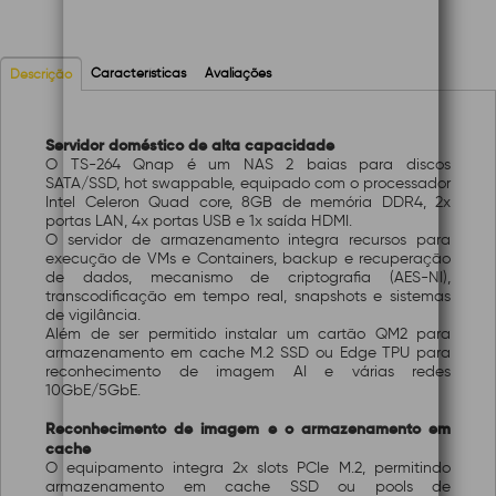
Características
Avaliações
Descrição
Servidor doméstico de alta capacidade
O TS-264 Qnap é um NAS 2 baias para discos
SATA/SSD, hot swappable, equipado com o processador
Intel Celeron Quad core, 8GB de memória DDR4, 2x
portas LAN, 4x portas USB e 1x saída HDMI.
O servidor de armazenamento integra recursos para
execução de VMs e Containers, backup e recuperação
de dados, mecanismo de criptografia (AES-NI),
transcodificação em tempo real, snapshots e sistemas
de vigilância.
Além de ser permitido instalar um cartão QM2 para
armazenamento em cache M.2 SSD ou Edge TPU para
reconhecimento de imagem AI e várias redes
10GbE/5GbE.
Reconhecimento de imagem e o armazenamento em
cache
O equipamento integra 2x slots PCIe M.2, permitindo
armazenamento em cache SSD ou pools de