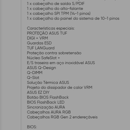
1 x cabeçalho de saída S/PDIF
1 x cabeçalho do alto-falante
1 x cabeçalho SPI TPM (14-1 pinos)
1 x cabeçalho do painel do sistema de 10-1 pinos
Características especiais:
PROTEÇÃO ASUS TUF
DIGI + VRM
Guardas ESD
TUF LANGuard
Proteção contra sobretensão
Núcleo SafeSlot +
E/S traseira em aço inoxidável ASUS
ASUS Q-Design
Q-DIMM
Q-Slot
Solução Térmica ASUS
Projeto do dissipador de calor VRM
ASUS EZ DIY
Botão BIOS FlashBack
BIOS FlashBack LED
Sincronização AURA
Cabeçalhos AURA RGB
Cabeçalhos RGB Gen 2 endereçáveis
BIOS: