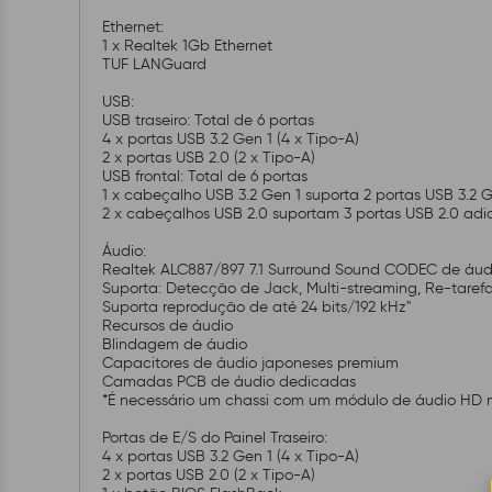
Ethernet:
1 x Realtek 1Gb Ethernet
TUF LANGuard
USB:
USB traseiro: Total de 6 portas
4 x portas USB 3.2 Gen 1 (4 x Tipo-A)
2 x portas USB 2.0 (2 x Tipo-A)
USB frontal: Total de 6 portas
1 x cabeçalho USB 3.2 Gen 1 suporta 2 portas USB 3.2 G
2 x cabeçalhos USB 2.0 suportam 3 portas USB 2.0 adic
Áudio:
Realtek ALC887/897 7.1 Surround Sound CODEC de áudi
Suporta: Detecção de Jack, Multi-streaming, Re-tarefa
Suporta reprodução de até 24 bits/192 kHz"
Recursos de áudio
Blindagem de áudio
Capacitores de áudio japoneses premium
Camadas PCB de áudio dedicadas
*É necessário um chassi com um módulo de áudio HD no 
Portas de E/S do Painel Traseiro:
4 x portas USB 3.2 Gen 1 (4 x Tipo-A)
2 x portas USB 2.0 (2 x Tipo-A)