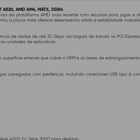
T A520, AMD AM4, MATX, DDR4
iais da plataforma AMD mais recente com recursos para jogos e d
nto, a placa-mãe oferece desempenho sólido e estabilidade inabaláv
rência de dados de até 32 Gbps via largura de banda x4 PCI Express 
ou unidades de aplicativos.
 superfície extensa que cobre o VRM e as áreas de estrangulamento 
s carregados com periféricos, incluindo conectores USB tipo A co
Série 4000 G/ Série 3000 para desktop