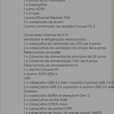
1 x botão BIOS FlashBack
1 x DisplayPort
1 porta HDMI
1 x D-Sub
1 porta Ethernet Realtek 1Gb
3 x conectores de áudio
1 porta combinada de teclado/mouse PS/2
Conectores internos de E/S:
Ventilador e refrigeração relacionados
1 x cabeçalho do ventilador da CPU de 4 pinos
2 x cabeçalhos do ventilador do chassi de 4 pinos
Relacionado ao poder
1 x Conector de alimentação principal de 24 pinos
1 x Conector de alimentação +12V de 8 pinos
Relacionado ao armazenamento
1 x slot M.2 (Chave M)
4 portas SATA 6Gb/s
USB
1 x cabeçalho USB 3.2 Gen 1 suporta 2 portas USB 3.2 G
2 x cabeçalhos USB 2.0 suportam 4 portas USB 2.0 adi
Diversos
2 x cabeçalho AURA endereçável Gen 2
2 x cabeçalhos AURA RGB
1 x Cabeçalho CMOS claro
1 x cabeçalho da porta COM
1 x cabeçalho de áudio do painel frontal (AAFP)