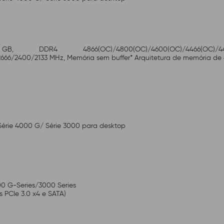
C)/4800(OC)/4600(OC)/4466(OC)/4400(OC)/4266(O
6/2400/2133 MHz, Memória sem buffer* Arquitetura de memória de 
Série 4000 G/ Série 3000 para desktop
0 G-Series/3000 Series
s PCIe 3.0 x4 e SATA)