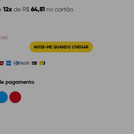
12x
64,51
é
de R$
no cartão
ível
AVISE-ME QUANDO CHEGAR
 de pagamento