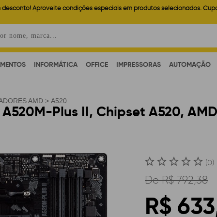
 desconto! Aproveite condições especiais em produtos selecionados. Cup
AMENTOS
INFORMÁTICA
OFFICE
IMPRESSORAS
AUTOMAÇÃO
ADORES AMD
>
A520
A520M-Plus II, Chipset A520, AM
(0)
De
R$ 792,38
R$ 633