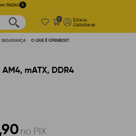
%
om: PAIZAO
0
Entre ou
Cadastre-se
SEGURANÇA
O QUE É OPENBOX?
D AM4, mATX, DDR4
,90
no PIX