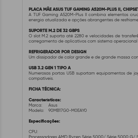
PLACA MÃE ASUS TUF GAMING A520M-PLUS II, CHIPSE
A TUF Gaming A520M-Plus II combina elementos cruc
energia atualizada e opções abrangentes de resfriame
SUPORTE M.2 DE 32 GBPS
O slot M.2 suporta até 2280 e velocidades de transfe
carregamento de aplicativos com sistema operacional 
REFRIGERADOR POR DESIGN
Um dissipador de calor grande e de grande massa com
USB 3.2 GEN 1 TIPO A
Numerosas portas USB suportam equipamentos de jogo
compatíveis.
FICHA TÉCNICA:
Características:
Marca:
Asus
Modelo:
90MB17G0-M0EAY0
Especificações:
CPU:
Processadores AMD Ryzen Série 5000/ Série 5000 G/ 