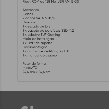
Flash ROM de 128 Mb, UEFI AMI BIOS
Acessórios:
Cabos
2 cabos SATA 6Gb/s
Diversos
1 x escudo de E/S
1 x pacote de parafusos SSD M.2
1 x adesivo TUF Gaming
Mídia de instalação
1 x DVD de suporte
Documentação
1 x cartão de certificação TUF
1 x manual do usuário
Fator de forma:
microATX
24,4 cm x 24,4 cm