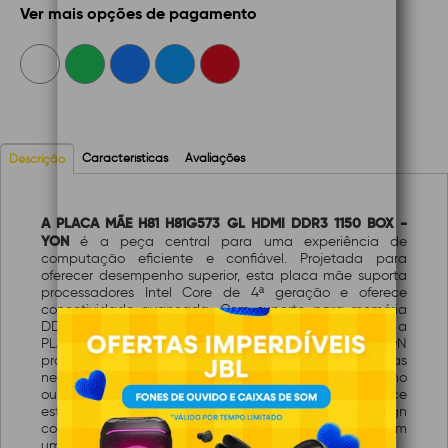
Ver mais opções de pagamento
Características
Avaliações
Descrição
A PLACA MÃE H81 H81G573 GL HDMI DDR3 1150 BOX -
YON
é a peça central para uma experiência de
computação eficiente e confiável. Projetada para
oferecer desempenho superior, esta placa mãe suporta
processadores Intel Core de 4ª geração e oferece
conectividade avançada. Com suporte para memória
DDR3, HDMI e uma variedade de portas de expansão, a
PLACA MÃE H81 H81G573 GL HDMI DDR3 1150 BOX - YON
proporciona versatilidade para atender às suas
necessidades de computação. Seja para jogos, trabalho
ou entretenimento multimídia, esta placa mãe oferece
estabilidade e velocidade. Além disso, o design
compacto e a qualidade durável da YON garantem
uma experiência de uso sem preocupações.