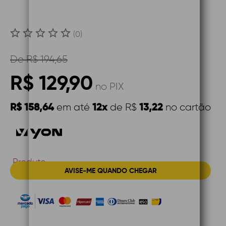
(0)
De
R$ 194,65
R$ 129,90
no PIX
R$ 158,64
12x
13,22
em até
de R$
no cartão
Produto
AVISE-ME QUANDO CHEGAR
Indisponível