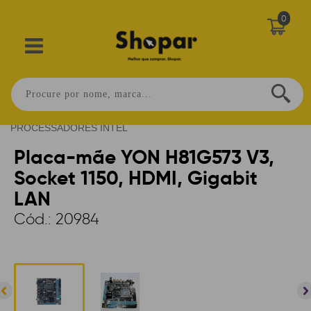
0
Home
>
INFORMÁTICA
>
PLACA-MÃE
>
PARA
PROCESSADORES INTEL
Placa-mãe YON H81G573 V3,
Socket 1150, HDMI, Gigabit
LAN
Cód.:
20984