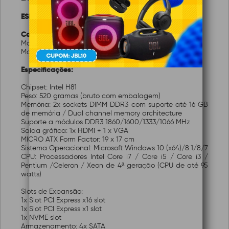
ESPECIFICAÇÕES TÉCNICAS
Características:
Marca: Yon
Modelo:H81G573 GL V3
Especificações:
Chipset: Intel H81
Peso: 520 gramas (bruto com embalagem)
Memória: 2x sockets DIMM DDR3 com suporte até 16 GB
de memória / Dual channel memory architecture
Suporte a módulos DDR3 1860/1600/1333/1066 MHz
Saída gráfica: 1x HDMI + 1 x VGA
MICRO ATX Form Factor: 19 x 17 cm
Sistema Operacional: Microsoft Windows 10 (x64)/8.1/8/7
CPU: Processadores Intel Core i7 / Core i5 / Core i3 /
Pentium /Celeron / Xeon de 4ª geração (CPU de até 95
watts)
Slots de Expansão:
1x Slot PCI Express x16 slot
1x Slot PCI Express x1 slot
1x NVME slot
Armazenamento: 4x SATA