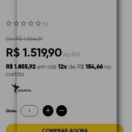
(0)
De
R$ 1.864,61
R$ 1.519,90
no PIX
R$ 1.855,92
12x
154,66
em até
de R$
no
cartão
Qtde.:
COMPRAR AGORA