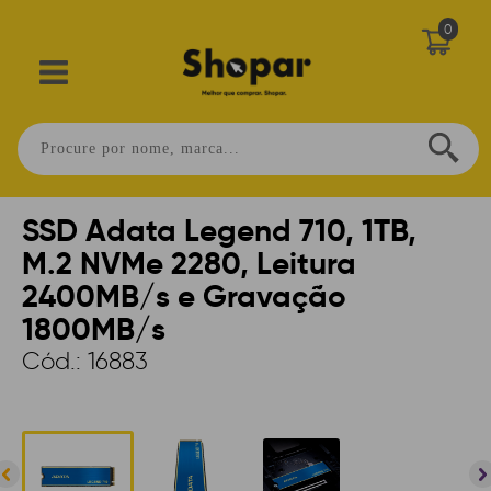
0
Home
>
INFORMÁTICA
>
SSD
>
M.2
SSD Adata Legend 710, 1TB,
M.2 NVMe 2280, Leitura
2400MB/s e Gravação
1800MB/s
Cód.:
16883