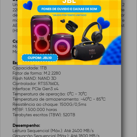
Unidade de estado sólido LEGEND 710 PCIe Gen3 x4 M.2
2280 com interface PCIe Gen3 x4, excelente
desempenho de leitura/gravação, dissipador de calor
mantém as coisas 15% mais frias, criptografia LDPC e
AES de 256 bits que suporta buffer de memória do host
(HMB)
Características:
Marca: ADATA
Modelo: ALEG-710-1TCS
Especificações técnicas:
Capacidade: 1TB
Fator de forma: M.2 2280
Flash NAND: NAND 3D
Controlador: RTS5766DL
Interface: PCIe Gen3 x4
Temperatura de operação: 0°C - 70°C
Temperatura de armazenamento: -40°C - 85°C
Resistência ao choque: 1500G/0,5ms
MTBF: 1.500.000 horas
Terabytes escritos (TBW): 520TB
Desempenho:
Leitura Sequencial (Máx.): Até 2400 MB/s
Gravação Sequencial (Máx.): Até 1800 MB/s