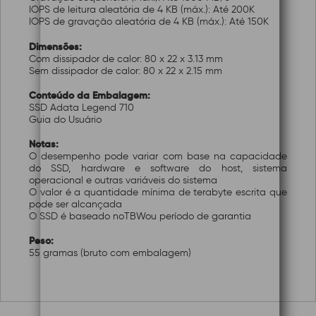
IOPS de leitura aleatória de 4 KB (máx.): Até 200K
IOPS de gravação aleatória de 4 KB (máx.): Até 150K
Dimensões:
Com dissipador de calor: 80 x 22 x 3.13 mm
Sem dissipador de calor: 80 x 22 x 2.15 mm
Conteúdo da Embalagem:
SSD Adata Legend 710
Guia do Usuário
Notas:
O desempenho pode variar com base na capacidade
do SSD, hardware e software do host, sistema
operacional e outras variáveis do sistema
O valor é a quantidade mínima de terabyte escrita que
pode ser alcançada
O SSD é baseado noTBWou período de garantia
Peso:
55 gramas (bruto com embalagem)