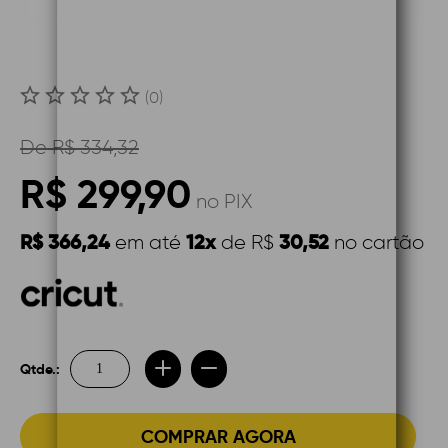
(0)
De
R$ 334,32
R$ 299,90
no PIX
R$ 366,24
12x
30,52
em até
de R$
no cartão
Qtde.:
COMPRAR AGORA