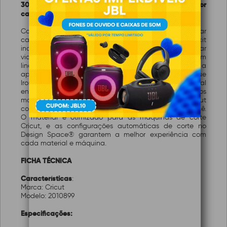
30,5 cm (40 folhas) – HTV (vinil de transferência por
calor)
Com o Cricut® Value Iron-On, você pode personalizar
camisetas, jaquetas, mochilas e muito mais. Este kit
inclui 40 folhas em uma variedade de cores para dar
vida às suas ideias mais vibrantes. O material possui um
liner transparente resistente ao calor, facilitando a
aplicação, e resiste a até 25 lavagens. O Cricut Value
Iron-On foi desenvolvido para oferecer o equilíbrio ideal
entre custo e qualidade. Por ser vendido em tamanhos
maiores e com embalagem simplificada, a Cricut
consegue repassar a economia diretamente para você.
O material é otimizado para as máquinas de corte
Cricut, e as configurações automáticas de corte no
Design Space® garantem a melhor experiência com
cada material e máquina.
FICHA TÉCNICA
Características
:
Marca: Cricut
Modelo: 2010899
Especificações: