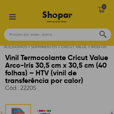
0
Home
>
MATERIAIS E
ACESSORIOS
>
SUPRIMENTOS
>
CRICUT VALUE
>
IRON-ON
Vinil Termocolante Cricut Value
Arco-Irís 30,5 cm x 30,5 cm (40
folhas) – HTV (vinil de
transferência por calor)
Cód.:
22205