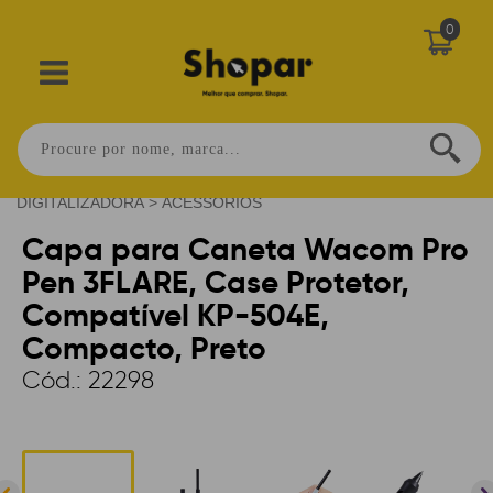
0
Home
>
PERIFÉRICOS
>
MESA
DIGITALIZADORA
>
ACESSÓRIOS
Capa para Caneta Wacom Pro
Pen 3FLARE, Case Protetor,
Compatível KP-504E,
Compacto, Preto
Cód.:
22298