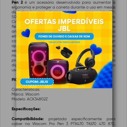
Pen 2
é um acessório desenvolvido para aumentar a
ergonomia e proteger a caneta durante o uso em mesas
digitalizadoras, sendo compatível com o modelo KP-
504E utilizado em dispositivos como Wacom Intuos Pro,
Cintiq Pro e MobileStudio Pro. Fabricada em silicone
flexível de alta aderência, proporciona superfície
antiderrapante que melhora o controle e reduz a fadiga
em sessões prolongadas, além de oferecer proteção
contra riscos, sujeira e pequenos impactos. Seu design
ajustável permite encaixe preciso sem interferir na
sensibilidade e nos 8192 níveis de pressão da caneta,
mantendo a precisão do traço. Indicada para
profissionais de ilustração, design gráfico e edição
digital que buscam maior conforto e durabilidade no
uso contínuo.
FICHA TÉCNICA:
Características:
Marca: Wacom
Modelo: ACK34802Z
Especificações:
Compatibilidade:
projetada especificamente para
caber na Wacom Pro Pen 3 PTK470 TK670 470 870,