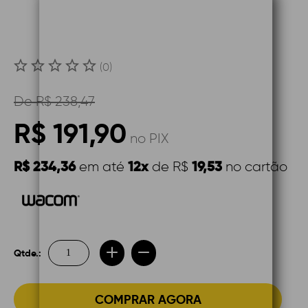
(0)
De
R$ 238,47
R$ 191,90
no PIX
R$ 234,36
12x
19,53
em até
de R$
no cartão
Qtde.:
COMPRAR AGORA