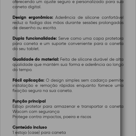
oferecendo um ajuste seguro e personalizado para sua
caneta digital.
Design ergonômico:
Aderência de silicone confortável
reduz a fadiga das mãos durante sessões prolongadas
de desenho ou escrita.
Dupla funcionalidade:
Serve como uma capa protetora
para caneta e um suporte conveniente para a caneta
do seu tablet.
Qualidade do material:
Feita de silicone durável de alta
qualidade que mantém sua forma e aderência ao longo
do tempo.
Fácil aplicação:
O design simples sem cadarço permite
instalação e remoção rápidas enquanto fornece uma
fixação segura na sua caneta.
Função principal
Estojo protetor para armazenar e transportar a caneta
Wacom com segurança
Protege contra impactos, poeira e riscos
Conteúdo incluso
1 estojo (case) para caneta