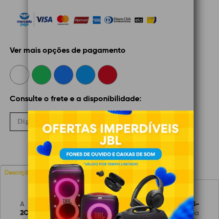
Ver mais opções de pagamento
Consulte o frete e a disponibilidade:
Não sei meu CEP
OK
Características
Avaliações
Descrição
Câmera IP 2MP Bullet Smart Hybrid Light DS-
A
2CD1021G2-LIU (2.8mm) da Hikvision
oferece vigilância