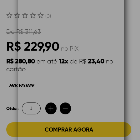
(0)
De
R$ 311,63
R$ 229,90
no PIX
R$ 280,80
12x
23,40
em até
de R$
no
cartão
Qtde.:
COMPRAR AGORA