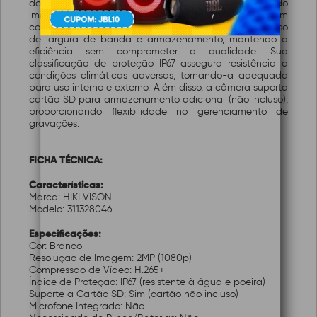
de alta qualidade com resolução de 1080p, garantindo
imagens nítidas e detalhadas. Equipado com
compressão de vídeo H.265+, o dispositivo otimiza o uso
de largura de banda e armazenamento, mantendo a
eficiência sem comprometer a qualidade. Sua
classificação de proteção IP67 assegura resistência a
condições climáticas adversas, tornando-a adequada
para uso interno e externo. Além disso, a câmera suporta
cartão SD para armazenamento adicional (não incluso),
proporcionando flexibilidade no gerenciamento de
gravações.
FICHA TÉCNICA:
Características:
Marca: HIKI VISON
Modelo: 311328046
Especificações:
Cor: Branco
Resolução de Imagem: 2MP (1080p)
Compressão de Vídeo: H.265+
Índice de Proteção: IP67 (resistente à água e poeira)
Suporte a Cartão SD: Sim (cartão não incluso)
Microfone Integrado: Não