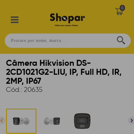
0
Home
>
SEGURANÇA
>
CAMERAS
>
IP
>
BULLET
Câmera Hikvision DS-
2CD1021G2-LIU, IP, Full HD, IR,
2MP, IP67
Cód.:
20635